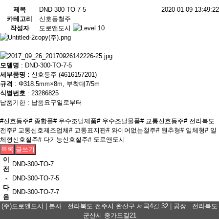
제목
DND-300-TO-7-5
2020-01-09 13:49:22
카테고리
신호등철주
작성자
도로앤도시
모델명
: DND-300-TO-7-5
세부품명 :
신호등주 (4616157201)
규격
: Φ318.5mm×8m, 부착대7/5m
식별번호
: 23286825
납품기한 : 납품요구일로부터
#신호등주
# 종합폴
# 우수조달제품
# 우수조달물품
# 교통신호등주
# 전라북도
전주
# 교통신호제조업체
# 교통표지판
# 와이어없는철주
# 원추형
# 일체형
# 일
체형신호철주
# 다기능신호철주
# 도로앤도시
목록
글쓰기
이
DND-300-TO-7
전
-
DND-300-TO-7-5
다
DND-300-TO-7-7
음
(주)도로앤도시 | 본사 : 전라북도 전주시 완산구 서곡4길 32 | 공장 : 전라북도
군산시 중가도길21