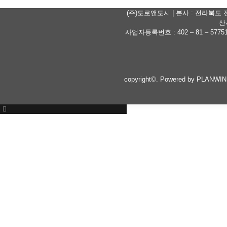
(주)도로앤도시 | 본사 : 전라북도 
산
사업자등록번호 : 402 – 81 – 57751 | T
copyright©.
Powered by PLANWI