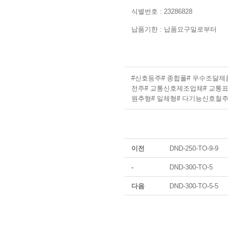
​식별번호 : 23286828
납품기한 : 납품요구일로부터
#신호등주
# 종합폴
# 우수조달제
전주
# 교통신호제조업체
# 교통
원추형
# 일체형
# 다기능신호철
이전
DND-250-TO-9-9
-
DND-300-TO-5
다음
DND-300-TO-5-5