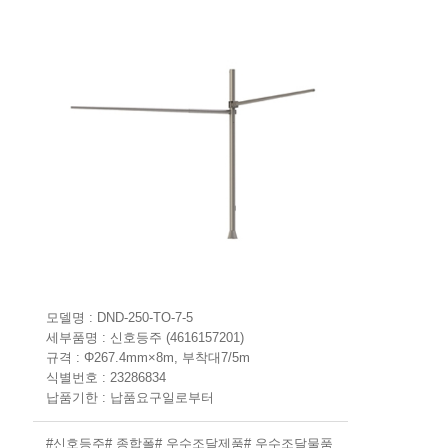
모델명 : DND-250-TO-7-5
세부품명 : 신호등주 (4616157201)
규격 : Φ267.4mm×8m, 부착대7/5m
​식별번호 : 23286834
납품기한 : 납품요구일로부터
#신호등주
# 종합폴
# 우수조달제품
# 우수조달물품