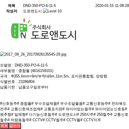
제목
DND-350-PO-6-11-5
2020-01-15 11:08:28
작성자
도로앤도시
모델명 : DND-350-PO-6-11-5
세부품명 : 종합폴 (4616159101)
규격 : Φ355.6mm×9m/부착대6m,11m,5m, 표지판통합형, 양방향
​식별번호 : 23286804
납품기한 : 납품요구일로부터
#신호등주
# 종합폴
# 우수조달제품
# 우수조달물품
# 교통신호등주
# 전라북도
전주
# 교통신호제조업체
# 교통표지판
# 와이어없는철주
# 와이어없는신호등
#
원추형
# 일체형
# 다기능신호철주
# 도로앤도시
# 250지주
# 250철주
# 교통신호
철주
# 차량용철주
# CCTV
# CCTV철주
# CCTV폴
# CCTV지주
목록
글쓰기