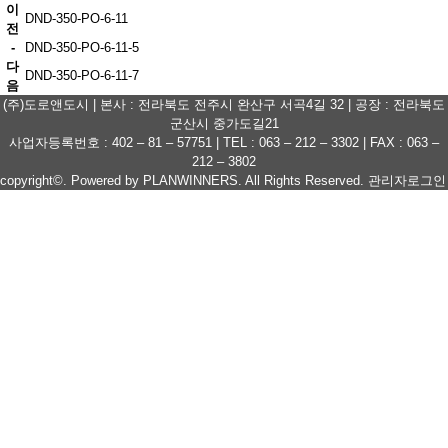
이
DND-350-PO-6-11
전
-
DND-350-PO-6-11-5
다
DND-350-PO-6-11-7
음
(주)도로앤도시 | 본사 : 전라북도 전주시 완산구 서곡4길 32 | 공장 : 전라북도
군산시 중가도길21
사업자등록번호 : 402 – 81 – 57751 | TEL : 063 – 212 – 3302 | FAX : 063 –
212 – 3802
copyright©.
Powered by PLANWINNERS.
All Rights Reserved.
관리자로그인
회사소개
인사말
회사연혁
인증현황&인증서
오시는길
주요실적
제품정보
종합폴
신호등 철주
부착대
CCTV
보호금구
기초앙카
기타/부자재