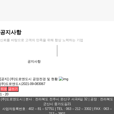
공지사항
신뢰를 바탕으로 고객의 만족을 위해 항상 노력하는 기업
공지사항
[공지]
(주)도로앤도시 공장전경 및 현황
(주)도로앤도시
2021-09-08
3067
뒤로
글쓰기
1 - 20
(주)도로앤도시 | 본사 : 전라북도 전주시 완산구 서곡4길 32 | 공장 : 전라북도
군산시 중가도길21
사업자등록번호 : 402 – 81 – 57751 | TEL : 063 – 212 – 3302 | FAX : 063 –
212 – 3802